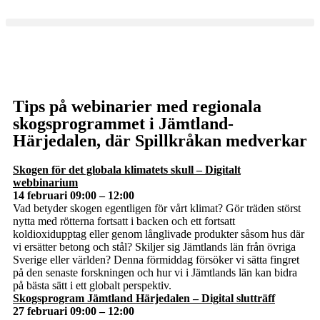
Tips på webinarier med regionala
skogsprogrammet i Jämtland-
Härjedalen, där Spillkråkan medverkar
Skogen för det globala klimatets skull – Digitalt
webbinarium
14 februari 09:00 – 12:00
Vad betyder skogen egentligen för vårt klimat? Gör träden störst
nytta med rötterna fortsatt i backen och ett fortsatt
koldioxidupptag eller genom långlivade produkter såsom hus där
vi ersätter betong och stål? Skiljer sig Jämtlands län från övriga
Sverige eller världen? Denna förmiddag försöker vi sätta fingret
på den senaste forskningen och hur vi i Jämtlands län kan bidra
på bästa sätt i ett globalt perspektiv.
Skogsprogram Jämtland Härjedalen – Digital slutträff
27 februari 09:00 – 12:00