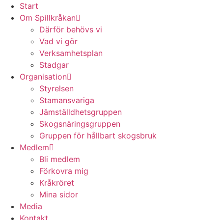
Start
Om Spillkråkan
Därför behövs vi
Vad vi gör
Verksamhetsplan
Stadgar
Organisation
Styrelsen
Stamansvariga
Jämställdhetsgruppen
Skogsnäringsgruppen
Gruppen för hållbart skogsbruk
Medlem
Bli medlem
Förkovra mig
Kråkröret
Mina sidor
Media
Kontakt