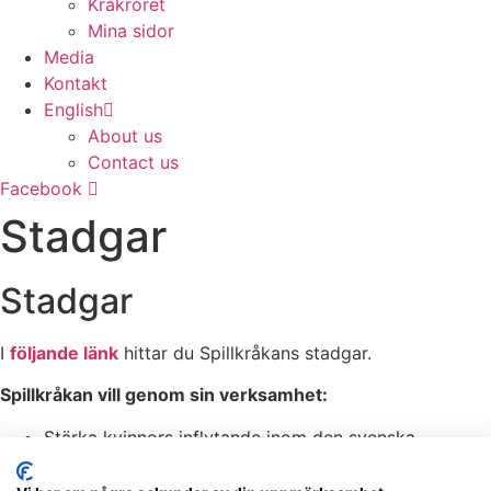
Kråkröret
Mina sidor
Media
Kontakt
English
About us
Contact us
Facebook
Stadgar
Stadgar
I
följande länk
hittar du Spillkråkans stadgar.
Spillkråkan vill genom sin verksamhet:
Stärka kvinnors inflytande inom den svenska
skogsnäringen.
Öka kunskap och medvetenhet om hållbart