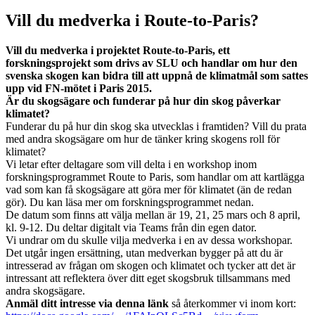
Vill du medverka i Route-to-Paris?
Vill du medverka i projektet Route-to-Paris, ett
forskningsprojekt som drivs av SLU och handlar om hur den
svenska skogen kan bidra till att uppnå de klimatmål som sattes
upp vid FN-mötet i Paris 2015.
Är du skogsägare och funderar på hur din skog påverkar
klimatet?
Funderar du på hur din skog ska utvecklas i framtiden? Vill du prata
med andra skogsägare om hur de tänker kring skogens roll för
klimatet?
Vi letar efter deltagare som vill delta i en workshop inom
forskningsprogrammet Route to Paris, som handlar om att kartlägga
vad som kan få skogsägare att göra mer för klimatet (än de redan
gör). Du kan läsa mer om forskningsprogrammet nedan.
De datum som finns att välja mellan är 19, 21, 25 mars och 8 april,
kl. 9-12. Du deltar digitalt via Teams från din egen dator.
Vi undrar om du skulle vilja medverka i en av dessa workshopar.
Det utgår ingen ersättning, utan medverkan bygger på att du är
intresserad av frågan om skogen och klimatet och tycker att det är
intressant att reflektera över ditt eget skogsbruk tillsammans med
andra skogsägare.
Anmäl ditt intresse via denna länk
så återkommer vi inom kort: