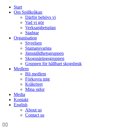
Start
Om Spillkråkan
Därför behövs vi
Vad vi gör
Verksamhetsplan
Stadgar
Organisation
Styrelsen
Stamansvariga
Jämställdhetsgruppen
Skogsnäringsgruppen
Gruppen för hållbart skogsbruk
Medlem
Bli medlem
Förkovra mig
Kråkröret
Mina sidor
Media
Kontakt
English
About us
Contact us