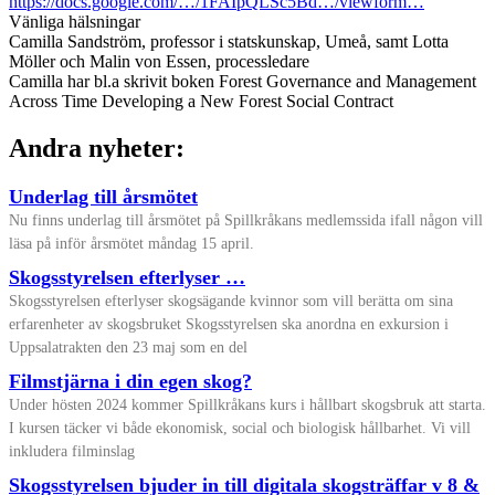
https://docs.google.com/…/1FAIpQLSc5Bd…/viewform…
Vänliga hälsningar
Camilla Sandström, professor i statskunskap, Umeå, samt Lotta
Möller och Malin von Essen, processledare
Camilla har bl.a skrivit boken Forest Governance and Management
Across Time Developing a New Forest Social Contract
Andra nyheter:
Underlag till årsmötet
Nu finns underlag till årsmötet på Spillkråkans medlemssida ifall någon vill
läsa på inför årsmötet måndag 15 april.
Skogsstyrelsen efterlyser …
Skogsstyrelsen efterlyser skogsägande kvinnor som vill berätta om sina
erfarenheter av skogsbruket Skogsstyrelsen ska anordna en exkursion i
Uppsalatrakten den 23 maj som en del
Filmstjärna i din egen skog?
Under hösten 2024 kommer Spillkråkans kurs i hållbart skogsbruk att starta.
I kursen täcker vi både ekonomisk, social och biologisk hållbarhet. Vi vill
inkludera filminslag
Skogsstyrelsen bjuder in till digitala skogsträffar v 8 &