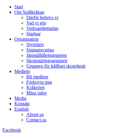
Start
Om Spillkråkan
Därför behövs vi
Vad vi gör
Verksamhetsplan
Stadgar
Organisation
Styrelsen
Stamansvariga
Jämställdhetsgruppen
Skogsnäringsgruppen
Gruppen för hållbart skogsbruk
Medlem
Bli medlem
Förkovra mig
Kråkröret
Mina sidor
Media
Kontakt
English
About us
Contact us
Facebook