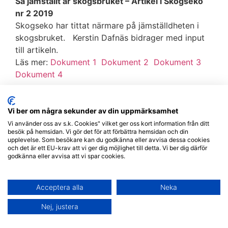
Så jämställt är skogsbruket – Artikel i Skogseko
nr 2 2019
Skogseko har tittat närmare på jämställdheten i
skogsbruket. Kerstin Dafnäs bidrager med input
till artikeln.
Läs mer:
Dokument 1
Dokument 2
Dokument 3
Dokument 4
Nya granar i askan ger hopp åt skogen!
Artikel i Media om branden kring Katarina
Vi ber om några sekunder av din uppmärksamhet
Brunnströms gård i Skåne. Läs mer
här
och
här
!
Vi använder oss av s.k. Cookies" vilket ger oss kort information från ditt
besök på hemsidan. Vi gör det för att förbättra hemsidan och din
Behöver ta mer plats!
upplevelse. Som besökare kan du godkänna eller avvisa dessa cookies
och det är ett EU-krav att vi ger dig möjlighet till detta. Vi ber dig därför
Rosita Magnusson och Margareta Åkerström på
godkänna eller avvisa att vi spar cookies.
plats på Skogselmia och delade ut broschyrer om
Spillkråkans verksamhet och pratade jämställdhet i
branschen med besökare.
Se artikel!
Acceptera alla
Neka
Nätverket för kvinnor i skogsbruket.
Nej, justera
Artikel i Skog supply
om att den