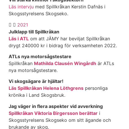
Läs intervju
med Spillkråkan Kerstin Dafnäs i
Skogsstyrelsens Skogseko.
2021
Julklapp till Spillkråkan
Läs i ATL
om att JÄMY har beviljat Spillkråkan
drygt 240000 kr i bidrag för verksamheten 2022.
ATLs nya motorsågstestare
Spillkråkan
Mathilda Clausén Wingårdh
är ATLs
nya motorsågstestare.
Vi skogsägare är hjältar!​
Läs Spillkråkan Helena Löthgrens
personliga
krönika i Land Skogsbruk.
Jag väger in flera aspekter vid avverkning​
Spillkråkan Viktoria Birgersson berättar
i
Skogsstyrelsens Skogseko om sitt ägande och
brukande av skog.