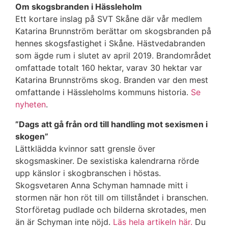
Om skogsbranden i Hässleholm
Ett kortare inslag på SVT Skåne där vår medlem
Katarina Brunnström berättar om skogsbranden på
hennes skogsfastighet i Skåne. Hästvedabranden
som ägde rum i slutet av april 2019. Brandområdet
omfattade totalt 160 hektar, varav 30 hektar var
Katarina Brunnströms skog. Branden var den mest
omfattande i Hässleholms kommuns historia.
Se
nyheten
.
”Dags att gå från ord till handling mot sexismen i
skogen”
Lättklädda kvinnor satt grensle över
skogsmaskiner. De sexistiska kalendrarna rörde
upp känslor i skogbranschen i höstas.
Skogsvetaren Anna Schyman hamnade mitt i
stormen när hon röt till om tillståndet i branschen.
Storföretag pudlade och bilderna skrotades, men
än är Schyman inte nöjd.
Läs hela artikeln här.
Du