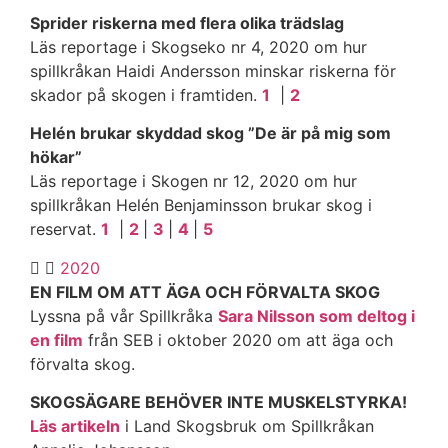
Sprider riskerna med flera olika trädslag
Läs reportage i Skogseko nr 4, 2020 om hur
spillkråkan Haidi Andersson minskar riskerna för
skador på skogen i framtiden.
1
|
2
Helén brukar skyddad skog ”De är på mig som
hökar”
Läs reportage i Skogen nr 12, 2020 om hur
spillkråkan Helén Benjaminsson brukar skog i
reservat.
1
|
2
|
3
|
4
|
5
2020
EN FILM OM ATT ÄGA OCH FÖRVALTA SKOG
Lyssna på vår Spillkråka
Sara Nilsson som deltog i
en film
från SEB i oktober 2020 om att äga och
förvalta skog.
SKOGSÄGARE BEHÖVER INTE MUSKELSTYRKA!
Läs artikeln
i Land Skogsbruk om Spillkråkan