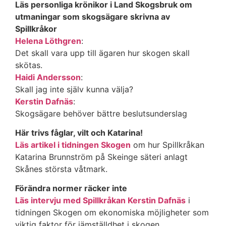
Läs personliga krönikor i Land Skogsbruk om
utmaningar som skogsägare skrivna av
Spillkråkor
Helena Löthgren
:
Det skall vara upp till ägaren hur skogen skall
skötas.
Haidi Andersson
:
Skall jag inte själv kunna välja?
Kerstin Dafnäs
:
Skogsägare behöver bättre beslutsunderslag
Här trivs fåglar, vilt och Katarina!​
Läs artikel i tidningen Skogen
om hur Spillkråkan
Katarina Brunnström på Skeinge säteri anlagt
Skånes största våtmark.
Förändra normer räcker inte​
Läs intervju med Spillkråkan Kerstin Dafnäs
i
tidningen Skogen om ekonomiska möjligheter som
viktig faktor för jämställdhet i skogen.