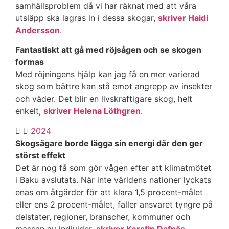
samhällsproblem då vi har räknat med att våra
utsläpp ska lagras in i dessa skogar,
skriver Haidi
Andersson
.
Fantastiskt att gå med röjsågen och se skogen
formas
Med röjningens hjälp kan jag få en mer varierad
skog som bättre kan stå emot angrepp av insekter
och väder. Det blir en livskraftigare skog, helt
enkelt,
skriver Helena Löthgren
.
2024
Skogsägare borde lägga sin energi där den ger
störst effekt
Det är nog få som gör vågen efter att klimatmötet
i Baku avslutats. När inte världens nationer lyckats
enas om åtgärder för att klara 1,5 procent-målet
eller ens 2 procent-målet, faller ansvaret tyngre på
delstater, regioner, branscher, kommuner och
massan av individer,
skriver Kerstin Dafnäs
.