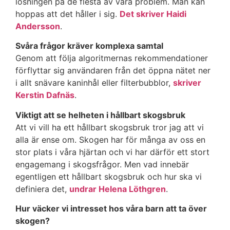
lösningen på de flesta av våra problem. Man kan
hoppas att det håller i sig.
Det skriver Haidi
Andersson
.
Svåra frågor kräver komplexa samtal
Genom att följa algoritmernas rekommendationer
förflyttar sig användaren från det öppna nätet ner
i allt snävare kaninhål eller filterbubblor,
skriver
Kerstin Dafnäs
.
Viktigt att se helheten i hållbart skogsbruk
Att vi vill ha ett hållbart skogsbruk tror jag att vi
alla är ense om. Skogen har för många av oss en
stor plats i våra hjärtan och vi har därför ett stort
engagemang i skogsfrågor. Men vad innebär
egentligen ett hållbart skogsbruk och hur ska vi
definiera det,
undrar Helena Löthgren
.
Hur väcker vi intresset hos våra barn att ta över
skogen?