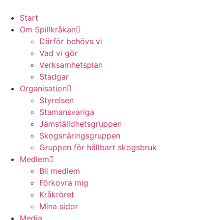
Start
Om Spillkråkan
Därför behövs vi
Vad vi gör
Verksamhetsplan
Stadgar
Organisation
Styrelsen
Stamansvariga
Jämställdhetsgruppen
Skogsnäringsgruppen
Gruppen för hållbart skogsbruk
Medlem
Bli medlem
Förkovra mig
Kråkröret
Mina sidor
Media