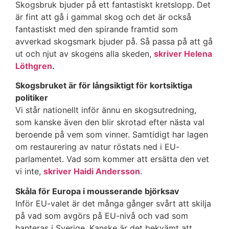
Skogsbruk bjuder på ett fantastiskt kretslopp. Det
är fint att gå i gammal skog och det är också
fantastiskt med den spirande framtid som
avverkad skogsmark bjuder på. Så passa på att gå
ut och njut av skogens alla skeden,
skriver Helena
Löthgren
.
Skogsbruket är för långsiktigt för kortsiktiga
politiker
Vi står nationellt inför ännu en skogsutredning,
som kanske även den blir skrotad efter nästa val
beroende på vem som vinner. Samtidigt har lagen
om restaurering av natur röstats ned i EU-
parlamentet. Vad som kommer att ersätta den vet
vi inte,
skriver Haidi Andersson
.
Skåla för Europa i mousserande björksav
Inför EU-valet är det många gånger svårt att skilja
på vad som avgörs på EU-nivå och vad som
hanteras i Sverige. Kanske är det bekvämt att