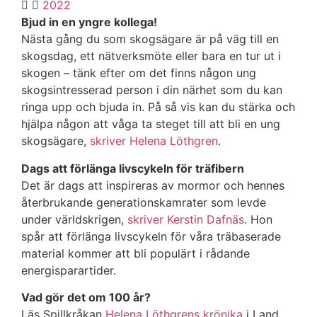
2022
Bjud in en yngre kollega!
Nästa gång du som skogsägare är på väg till en
skogsdag, ett nätverksmöte eller bara en tur ut i
skogen – tänk efter om det finns någon ung
skogsintresserad person i din närhet som du kan
ringa upp och bjuda in. På så vis kan du stärka och
hjälpa någon att våga ta steget till att bli en ung
skogsägare,
skriver Helena Löthgren
.
Dags att förlänga livscykeln för träfibern
Det är dags att inspireras av mormor och hennes
återbrukande generationskamrater som levde
under världskrigen,
skriver Kerstin Dafnäs
. Hon
spår att förlänga livscykeln för våra träbaserade
material kommer att bli populärt i rådande
energisparartider.
Vad gör det om 100 år?
Läs Spillkråkan
Helena Löthgrens krönika
i Land