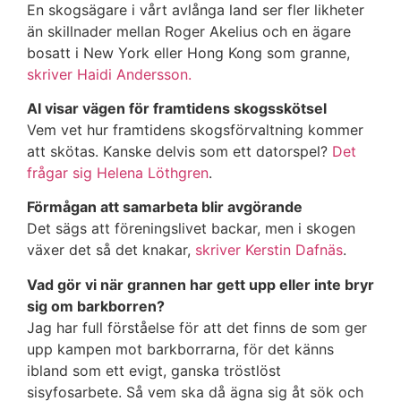
En skogsägare i vårt avlånga land ser fler likheter
än skillnader mellan Roger Akelius och en ägare
bosatt i New York eller Hong Kong som granne,
skriver Haidi Andersson.
AI visar vägen för framtidens skogsskötsel
Vem vet hur framtidens skogsförvaltning kommer
att skötas. Kanske delvis som ett datorspel?
Det
frågar sig Helena Löthgren
.
Förmågan att samarbeta blir avgörande
Det sägs att föreningslivet backar, men i skogen
växer det så det knakar,
skriver Kerstin Dafnäs
.
Vad gör vi när grannen har gett upp eller inte bryr
sig om barkborren?
Jag har full förståelse för att det finns de som ger
upp kampen mot barkborrarna, för det känns
ibland som ett evigt, ganska tröstlöst
sisyfosarbete. Så vem ska då ägna sig åt sök och