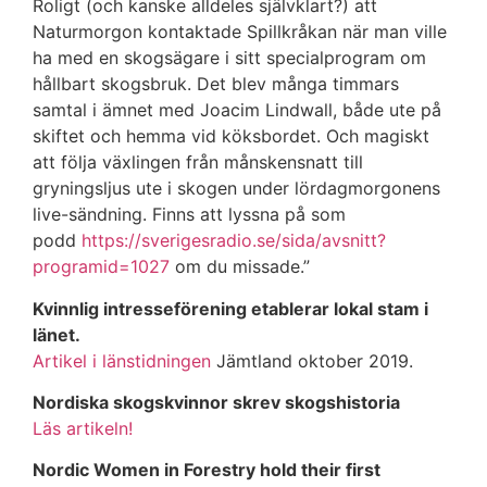
Roligt (och kanske alldeles självklart?) att
Naturmorgon kontaktade Spillkråkan när man ville
ha med en skogsägare i sitt specialprogram om
hållbart skogsbruk. Det blev många timmars
samtal i ämnet med Joacim Lindwall, både ute på
skiftet och hemma vid köksbordet. Och magiskt
att följa växlingen från månskensnatt till
gryningsljus ute i skogen under lördagmorgonens
live-sändning. Finns att lyssna på som
podd
https://sverigesradio.se/sida/avsnitt?
programid=1027
om du missade.”
Kvinnlig intresseförening etablerar lokal stam i
länet.
Artikel i länstidningen
Jämtland oktober 2019.
Nordiska skogskvinnor skrev skogshistoria
Läs artikeln!
Nordic Women in Forestry hold their first