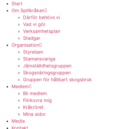
Start
Om Spillkråkan
Därför behövs vi
Vad vi gör
Verksamhetsplan
Stadgar
Organisation
Styrelsen
Stamansvariga
Jämställdhetsgruppen
Skogsnäringsgruppen
Gruppen för hållbart skogsbruk
Medlem
Bli medlem
Förkovra mig
Kråkröret
Mina sidor
Media
Kontakt