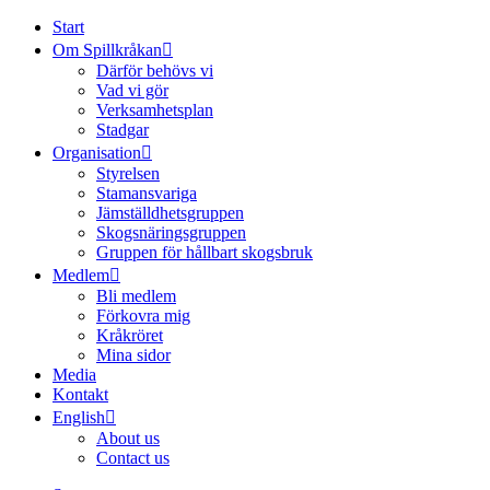
Start
Om Spillkråkan
Därför behövs vi
Vad vi gör
Verksamhetsplan
Stadgar
Organisation
Styrelsen
Stamansvariga
Jämställdhetsgruppen
Skogsnäringsgruppen
Gruppen för hållbart skogsbruk
Medlem
Bli medlem
Förkovra mig
Kråkröret
Mina sidor
Media
Kontakt
English
About us
Contact us