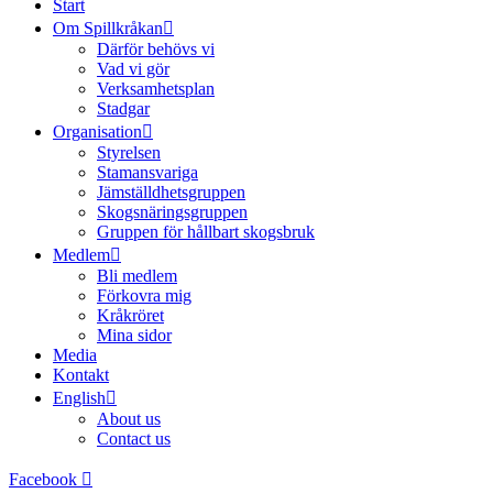
Start
Om Spillkråkan
Därför behövs vi
Vad vi gör
Verksamhetsplan
Stadgar
Organisation
Styrelsen
Stamansvariga
Jämställdhetsgruppen
Skogsnäringsgruppen
Gruppen för hållbart skogsbruk
Medlem
Bli medlem
Förkovra mig
Kråkröret
Mina sidor
Media
Kontakt
English
About us
Contact us
Facebook