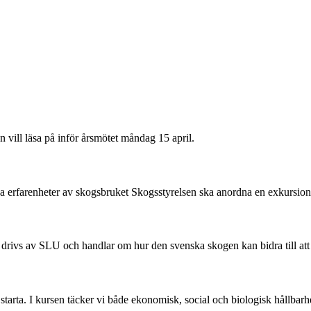
n vill läsa på inför årsmötet måndag 15 april.
na erfarenheter av skogsbruket Skogsstyrelsen ska anordna en exkursio
m drivs av SLU och handlar om hur den svenska skogen kan bidra till at
arta. I kursen täcker vi både ekonomisk, social och biologisk hållbarhet