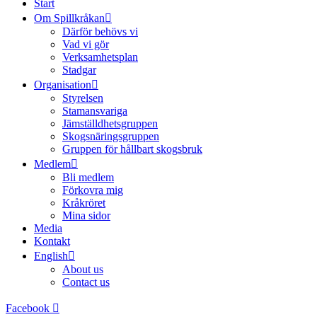
Start
Om Spillkråkan
Därför behövs vi
Vad vi gör
Verksamhetsplan
Stadgar
Organisation
Styrelsen
Stamansvariga
Jämställdhetsgruppen
Skogsnäringsgruppen
Gruppen för hållbart skogsbruk
Medlem
Bli medlem
Förkovra mig
Kråkröret
Mina sidor
Media
Kontakt
English
About us
Contact us
Facebook