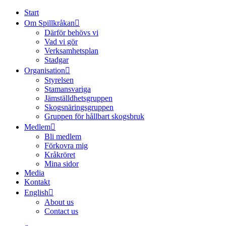
Start
Om Spillkråkan
Därför behövs vi
Vad vi gör
Verksamhetsplan
Stadgar
Organisation
Styrelsen
Stamansvariga
Jämställdhetsgruppen
Skogsnäringsgruppen
Gruppen för hållbart skogsbruk
Medlem
Bli medlem
Förkovra mig
Kråkröret
Mina sidor
Media
Kontakt
English
About us
Contact us