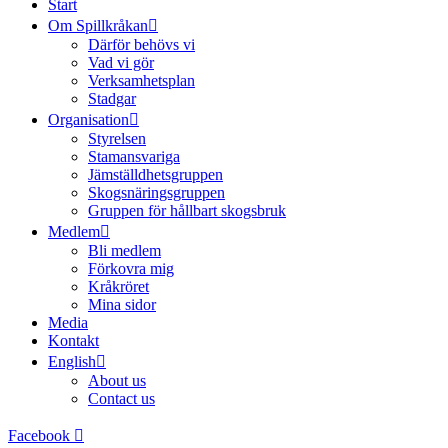
Start
Om Spillkråkan
Därför behövs vi
Vad vi gör
Verksamhetsplan
Stadgar
Organisation
Styrelsen
Stamansvariga
Jämställdhetsgruppen
Skogsnäringsgruppen
Gruppen för hållbart skogsbruk
Medlem
Bli medlem
Förkovra mig
Kråkröret
Mina sidor
Media
Kontakt
English
About us
Contact us
Facebook