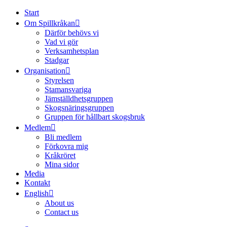
Start
Om Spillkråkan
Därför behövs vi
Vad vi gör
Verksamhetsplan
Stadgar
Organisation
Styrelsen
Stamansvariga
Jämställdhetsgruppen
Skogsnäringsgruppen
Gruppen för hållbart skogsbruk
Medlem
Bli medlem
Förkovra mig
Kråkröret
Mina sidor
Media
Kontakt
English
About us
Contact us