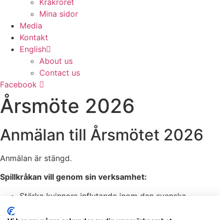
Kråkröret
Mina sidor
Media
Kontakt
English
About us
Contact us
Facebook
Årsmöte 2026
Anmälan till Årsmötet 2026
Anmälan är stängd.
Spillkråkan vill genom sin verksamhet:
Stärka kvinnors inflytande inom den svenska
skogsnäringen.
Öka kunskap och medvetenhet om hållbart