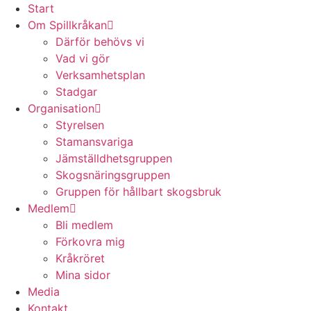
Start
Om Spillkråkan
Därför behövs vi
Vad vi gör
Verksamhetsplan
Stadgar
Organisation
Styrelsen
Stamansvariga
Jämställdhetsgruppen
Skogsnäringsgruppen
Gruppen för hållbart skogsbruk
Medlem
Bli medlem
Förkovra mig
Kråkröret
Mina sidor
Media
Kontakt