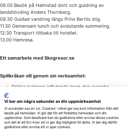
08.00 Besök på Halmstad slott och guidning av
landshövding Anders Thornberg.
09.30 Guidad vandring längs Prins Bertils stig.
11.30 Gemensam lunch och avslutande summering.
12:30 Transport tillbaka till hotellet.
13.00 Hemresa.
Ett samarbete med Skogresor.se
Spillkråkan vill genom sin verksamhet:
Stärka kvinnors inflytande inom den svenska
skogsnäringen.
Öka kunskap och medvetenhet om hållbart
Vi ber om några sekunder av din uppmärksamhet
skogsbruk.
Vi använder oss av s.k. Cookies" vilket ger oss kort information från ditt
besök på hemsidan. Vi gör det för att förbättra hemsidan och din
Bygga kvinnliga nätverk för kunskapsutveckling och
upplevelse. Som besökare kan du godkänna eller avvisa dessa cookies
erfarenhetsutbyte.
och det är ett EU-krav att vi ger dig möjlighet till detta. Vi ber dig därför
godkänna eller avvisa att vi spar cookies.