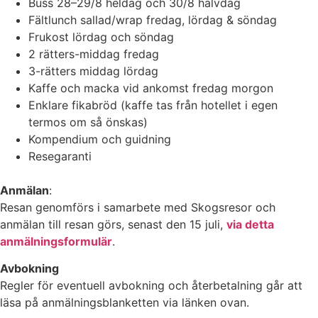
Buss 28–29/8 heldag och 30/8 halvdag
Fältlunch sallad/wrap fredag, lördag & söndag
Frukost lördag och söndag
2 rätters-middag fredag
3-rätters middag lördag
Kaffe och macka vid ankomst fredag morgon
Enklare fikabröd (kaffe tas från hotellet i egen
termos om så önskas)
Kompendium och guidning
Resegaranti
Anmälan
:
Resan genomförs i samarbete med Skogsresor och
anmälan till resan görs, senast den 15 juli,
via detta
anmälningsformulär
.
Avbokning
Regler för eventuell avbokning och återbetalning går att
läsa på anmälningsblanketten via länken ovan.