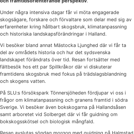
och framtidsorienterande perspektiv
.
Under några intensiva dagar får vi möta engagerade
skogsägare, forskare och förvaltare som delar med sig av
erfarenheter kring hållbart skogsbruk, klimatanpassning
och historiska landskapsförändringar i Halland.
Vi besöker bland annat Mästocka Ljunghed där vi får ta
del av områdets historia och hur det sydsvenska
landskapet förändrats över tid. Resan fortsätter med
fältbesök hos ett par Spillkråkor där vi diskuterar
framtidens skogsbruk med fokus på trädslagsblandning
och skogens vatten.
På SLU:s försökspark Tönnersjöheden fördjupar vi oss i
frågor om klimatanpassning och granens framtid i södra
Sverige. Vi besöker även bokskogarna på Hallandsåsen
samt arboretet vid Solberget där vi får guidning om
bokskogsskötsel och biologisk mångfald.
Resan avslutas söndag morgon med guidning på Halmstad