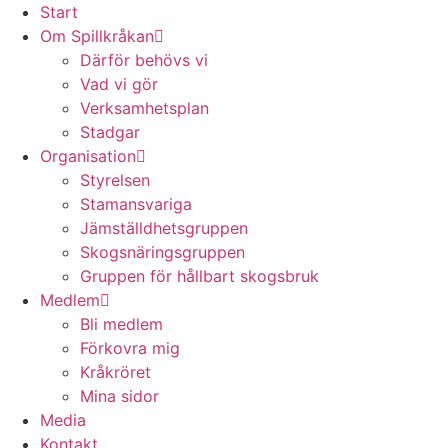
Start
Om Spillkråkan
Därför behövs vi
Vad vi gör
Verksamhetsplan
Stadgar
Organisation
Styrelsen
Stamansvariga
Jämställdhetsgruppen
Skogsnäringsgruppen
Gruppen för hållbart skogsbruk
Medlem
Bli medlem
Förkovra mig
Kråkröret
Mina sidor
Media
Kontakt